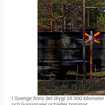
I Sverige finns det drygt 18 000 kilomete
och ljussignaler och/eller bommar.