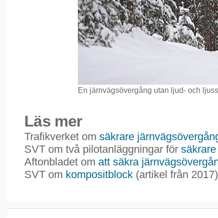
En järnvägsövergång utan ljud- och ljuss
Läs mer
Trafikverket om
säkrare järnvägsövergån
SVT om två pilotanläggningar för
säkrare
Aftonbladet om
att säkra järnvägsövergå
SVT om
kompositblock
(artikel från 2017)