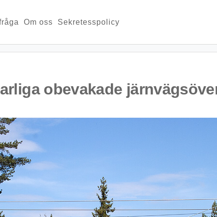
 fråga
Om oss
Sekretesspolicy
 farliga obevakade järnvägsöv