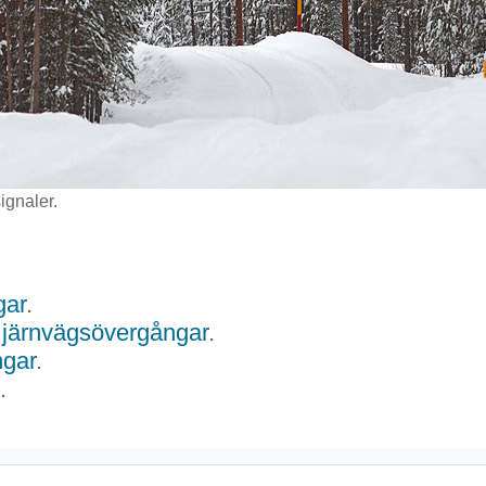
ignaler.
gar
.
 järnvägsövergångar
.
ngar
.
.