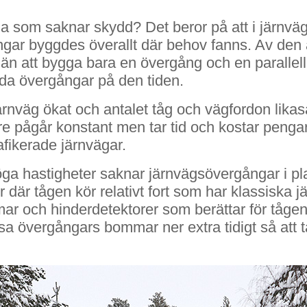
 som saknar skydd? Det beror på att i järnväge
ngar byggdes överallt där behov fanns. Av den
än att bygga bara en övergång och en parallell 
lda övergångar på den tiden.
rnväg ökat och antalet tåg och vägfordon likaså
e pågår konstant men tar tid och kostar pengar
fikerade järnvägar.
a hastigheter saknar järnvägsövergångar i pla
or där tågen kör relativt fort som har klassisk
mar och hinderdetektorer som berättar för tåge
 övergångars bommar ner extra tidigt så att tå