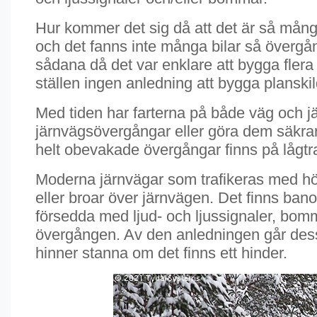
Hur kommer det sig då att det är så många
och det fanns inte många bilar så övergå
sådana då det var enklare att bygga flera 
ställen ingen anledning att bygga planski
Med tiden har farterna på både väg och jä
järnvägsövergångar eller göra dem säkrar
helt obevakade övergångar finns på lågtra
Moderna järnvägar som trafikeras med hög
eller broar över järnvägen. Det finns ban
försedda med ljud- och ljussignaler, bom
övergången. Av den anledningen går dessa
hinner stanna om det finns ett hinder.