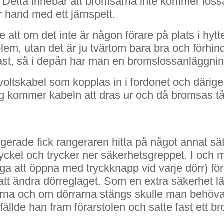
ar. Detta innebär att bromsarna inte kommer los
 hand med ett järnspett.
att om det inte är någon förare på plats i hytte
blem, utan det är ju tvärtom bara bra och förhi
 fast, så i depån har man en bromslossanläggning
oltskabel som kopplas in i fordonet och därig
iväg kommer kabeln att dras ur och då bromsas t
ade fick rangeraren hitta på något annat sätt att
yckel och trycker ner säkerhetsgreppet. I och 
jliga att öppna med tryckknapp vid varje dörr) för
 att ändra dörreglaget. Som en extra säkerhet l
na och om dörrarna stängs skulle man behöva dr
n fällde han fram förarstolen och satte fast ett