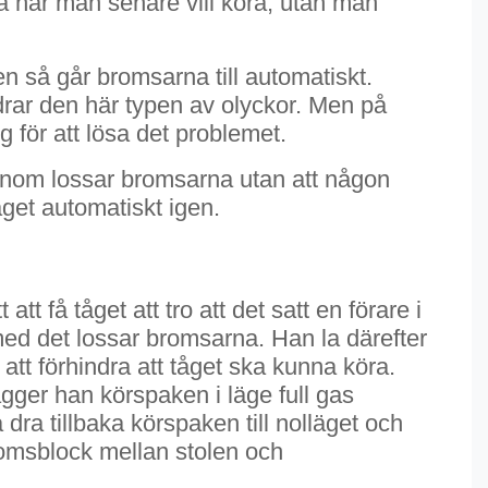
sa när man senare vill köra, utan man
n så går bromsarna till automatiskt.
ndrar den här typen av olyckor. Men på
 för att lösa det problemet.
enom lossar bromsarna utan att någon
åget automatiskt igen.
 få tåget att tro att det satt en förare i
med det lossar bromsarna. Han la därefter
 att förhindra att tåget ska kunna köra.
ägger han körspaken i läge full gas
a tillbaka körspaken till nolläget och
 bromsblock mellan stolen och