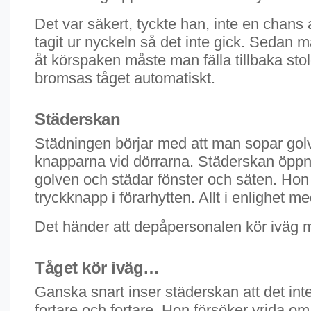
Det var säkert, tyckte han, inte en chans
tagit ur nyckeln så det inte gick. Sedan 
åt körspaken måste man fälla tillbaka stol
bromsas tåget automatiskt.
Städerskan
Städningen börjar med att man sopar golv
knapparna vid dörrarna. Städerskan öppna
golven och städar fönster och säten. Hon 
tryckknapp i förarhytten. Allt i enlighet m
Det händer att depåpersonalen kör iväg 
Tåget kör iväg…
Ganska snart inser städerskan att det int
fortare och fortare. Hon försöker vrida om