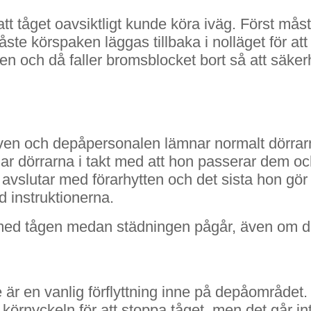
 att tåget oavsiktligt kunde köra iväg. Först må
måste körspaken läggas tillbaka i nolläget för 
en och då faller bromsblocket bort så att säker
en och depåpersonalen lämnar normalt dörrarna
r dörrarna i takt med att hon passerar dem och
avslutar med förarhytten och det sista hon gör 
ed instruktionerna.
med tågen medan städningen pågår, även om de
e är en vanlig förflyttning inne på depåområdet.
 környckeln för att stoppa tåget, men det går in