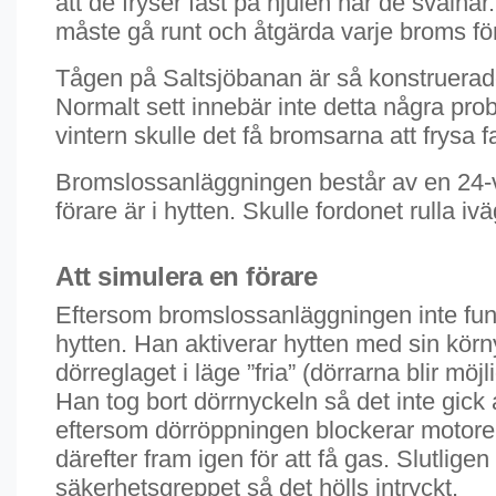
att de fryser fast på hjulen när de svaln
måste gå runt och åtgärda varje broms för
Tågen på Saltsjöbanan är så konstruerade 
Normalt sett innebär inte detta några pro
vintern skulle det få bromsarna att frysa
Bromslossanläggningen består av en 24-v
förare är i hytten. Skulle fordonet rulla 
Att simulera en förare
Eftersom bromslossanläggningen inte funger
hytten. Han aktiverar hytten med sin körn
dörreglaget i läge ”fria” (dörrarna blir mö
Han tog bort dörrnyckeln så det inte gick
eftersom dörröppningen blockerar motorer
därefter fram igen för att få gas. Slutlige
säkerhetsgreppet så det hölls intryckt.