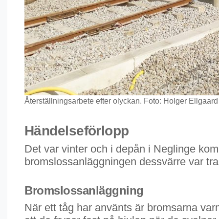
Återställningsarbete efter olyckan. Foto: Holger Ellgaard
Händelseförlopp
Det var vinter och i depån i Neglinge kom 
bromslossanläggningen dessvärre var tras
Bromslossanläggning
När ett tåg har använts är bromsarna var