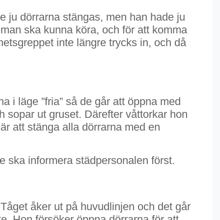
ste ju dörrarna stängas, men han hade ju
att man ska kunna köra, och för att komma
hetsgreppet inte längre trycks in, och då
 i läge ”fria” så de går att öppna med
 sopar ut gruset. Därefter våttorkar hon
är att stänga alla dörrarna med en
 ska informera städpersonalen först.
 Tåget åker ut på huvudlinjen och det går
te. Hon försöker öppna dörrarna för att