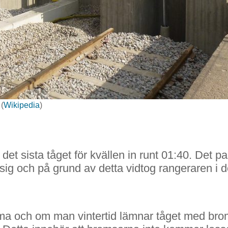
 (
Wikipedia
)
det sista tåget för kvällen in runt 01:40. Det p
ig och på grund av detta vidtog rangeraren i d
ma och om man vintertid lämnar tåget med brom