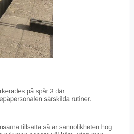
arkerades på spår 3 där
epåpersonalen särskilda rutiner.
sarna tillsatta så är sannolikheten hög