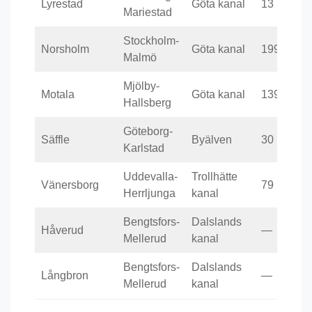
Lyrestad
Göta kanal
13
Mariestad
Stockholm-
Norsholm
Göta kanal
199
Malmö
Mjölby-
Motala
Göta kanal
139
Hallsberg
Göteborg-
Säffle
Byälven
30
Karlstad
Uddevalla-
Trollhätte
Vänersborg
79
Herrljunga
kanal
Bengtsfors-
Dalslands
Håverud
—
Mellerud
kanal
Bengtsfors-
Dalslands
Långbron
—
Mellerud
kanal