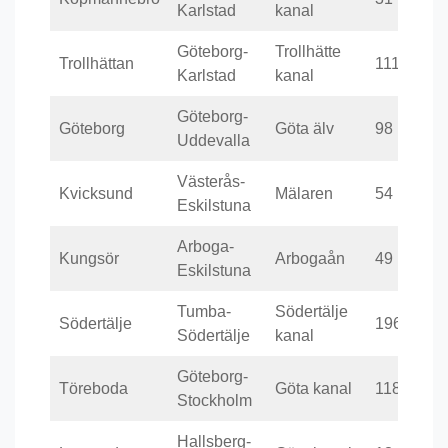
Karlstad
kanal
Göteborg-
Trollhätte
Trollhättan
111
Karlstad
kanal
Göteborg-
Göteborg
Göta älv
98
Uddevalla
Västerås-
Kvicksund
Mälaren
54
Eskilstuna
Arboga-
Kungsör
Arbogaån
49
Eskilstuna
Tumba-
Södertälje
Södertälje
196
Södertälje
kanal
Göteborg-
Töreboda
Göta kanal
118
Stockholm
Hallsberg-