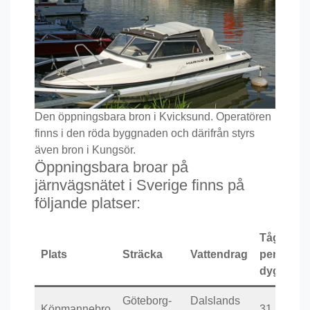
Den öppningsbara bron i Kvicksund. Operatören
finns i den röda byggnaden och därifrån styrs
även bron i Kungsör.
Öppningsbara broar på
järnvägsnätet i Sverige finns på
följande platser:
Tåg
Plats
Sträcka
Vattendrag
per
dygn
Göteborg-
Dalslands
Köpmannebro
31