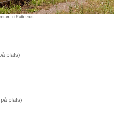
areraren i Rottneros.
på plats)
på plats)