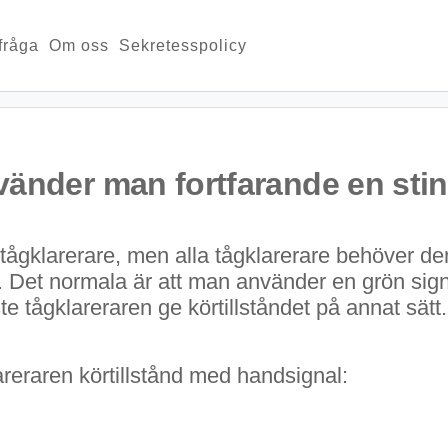
 fråga
Om oss
Sekretesspolicy
vänder man fortfarande en st
ågklarerare, men alla tågklarerare behöver de
. Det normala är att man använder en grön signal 
åste tågklareraren ge körtillståndet på annat sä
lareraren körtillstånd med handsignal: