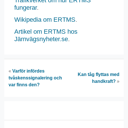
Trafikverket om hur ERTMS
fungerar
.
Wikipedia om ERTMS
.
Artikel om ERTMS hos
Järnvägsnyheter.se
.
«
Varför infördes
Kan tåg flyttas med
tvåskenssignalering och
handkraft?
»
var finns den?